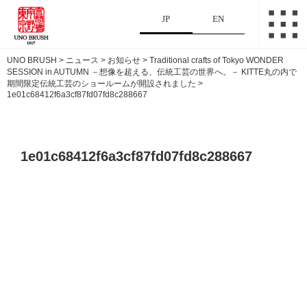
JP
EN
UNO BRUSH
>
ニュース
>
お知らせ
>
Traditional crafts of Tokyo WONDER
SESSION in AUTUMN －想像を超える、伝統工芸の世界へ。－ KITTE丸の内で
期間限定伝統工芸のショールームが開設されました
>
1e01c68412f6a3cf87fd07fd8c288667
1e01c68412f6a3cf87fd07fd8c288667