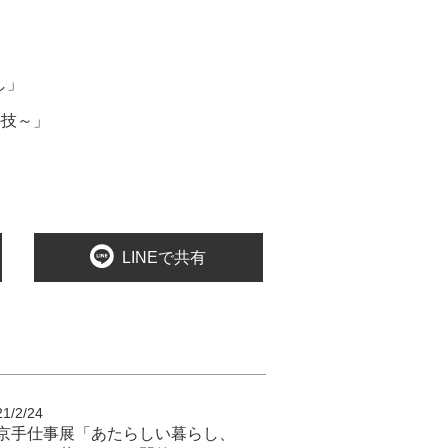
し」
の技～」
LINEで共有
21/2/24
京手仕事展「あたらしい暮らし、