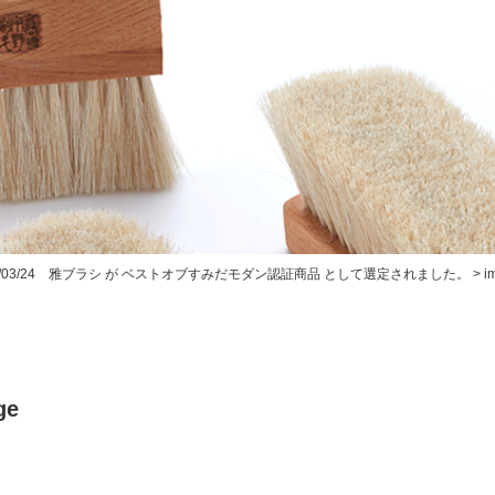
20/03/24 雅ブラシ が ベストオブすみだモダン認証商品 として選定されました。
>
i
ge